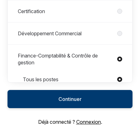
Certification
Développement Commercial
Finance-Comptabilité & Contrôle de
gestion
Postes dans Finance-Comptabilité & Contrôle de gestion
Tous les postes
Contrôle de gestion
Continuer
Finance-Comptabilité
Déjà connecté ?
Connexion
.
Informatique & Systèmes d'Information