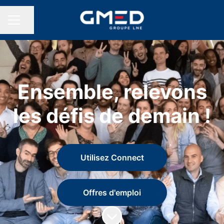
Partager la page
MENU CARRIÈRE
Ensemble, relevons
les défis de demain !
Utilisez Connect
Offres d'emploi
Faire défiler jusqu'au contenu