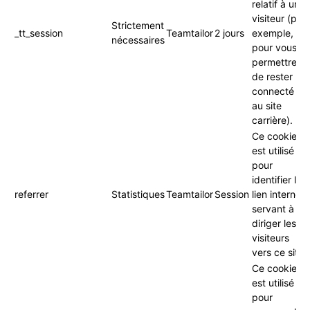
relatif à un
visiteur (par
Strictement
_tt_session
Teamtailor
2 jours
exemple,
nécessaires
pour vous
permettre
de rester
connecté
au site
carrière).
Ce cookie
est utilisé
pour
identifier le
referrer
Statistiques
Teamtailor
Session
lien internet
servant à
diriger les
visiteurs
vers ce site.
Ce cookie
est utilisé
pour