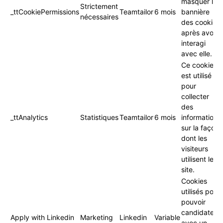
masquer la
Strictement
_ttCookiePermissions
Teamtailor
6 mois
bannière
nécessaires
des cookies
après avoir
interagi
avec elle.
Ce cookie
est utilisé
pour
collecter
des
_ttAnalytics
Statistiques
Teamtailor
6 mois
informations
sur la façon
dont les
visiteurs
utilisent le
site.
Cookies
utilisés pour
pouvoir
candidater
Apply with Linkedin
Marketing
Linkedin
Variable
avec un