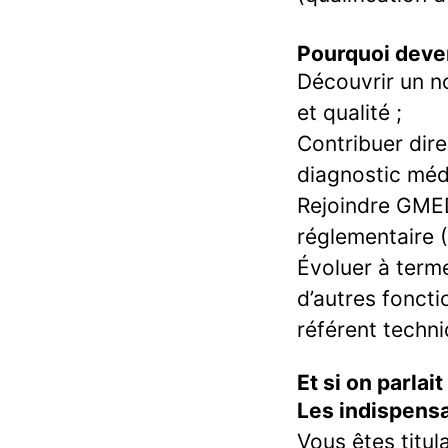
Pourquoi deve
Découvrir un n
et qualité ;
Contribuer dire
diagnostic médi
Rejoindre GMED
réglementaire 
Évoluer à terme
d’autres foncti
référent techni
Et si on parlai
Les indispensa
Vous êtes titul