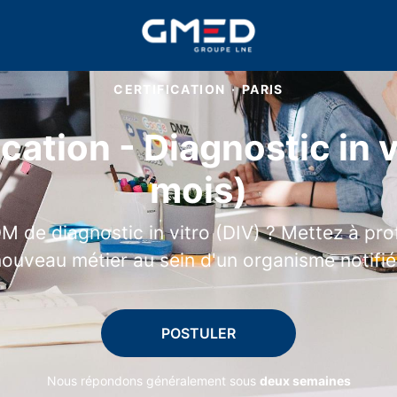
CERTIFICATION
·
PARIS
ication - Diagnostic in 
mois)
 de diagnostic in vitro (DIV) ? Mettez à pr
ouveau métier au sein d'un organisme notifié
POSTULER
Nous répondons généralement sous
deux semaines