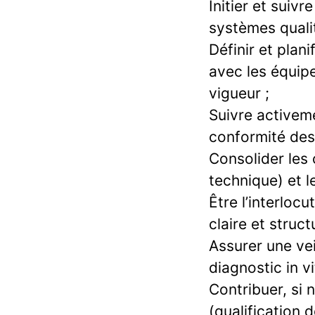
Initier et suiv
systèmes qualit
Définir et plan
avec les équip
vigueur ;
Suivre activem
conformité des 
Consolider les
technique) et l
Être l’interloc
claire et struct
Assurer une vei
diagnostic in v
Contribuer, si
(qualification 