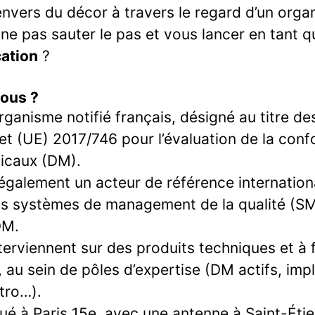
envers du décor à travers le regard d’un organ
ne pas sauter le pas et vous lancer en tant 
cation
?
ous ?
rganisme notifié français, désigné au titre d
et (UE) 2017/746 pour l’évaluation de la conf
dicaux (DM).
alement un acteur de référence internationa
des systèmes de management de la qualité (S
DM.
erviennent sur des produits techniques et à 
 au sein de pôles d’expertise (DM actifs, imp
itro…).
tué à Paris 15e, avec une antenne à Saint-Éti