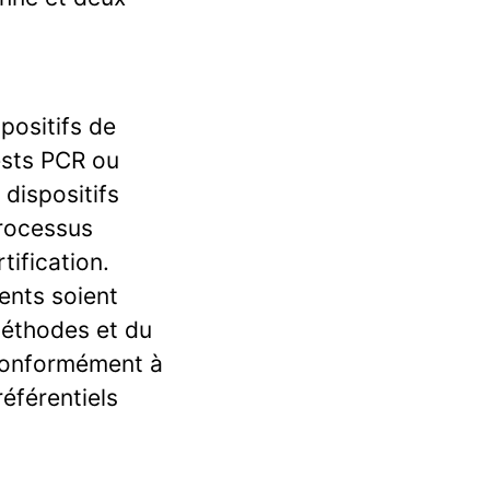
positifs de
tests PCR ou
dispositifs
processus
tification.
ients soient
méthodes et du
conformément à
éférentiels