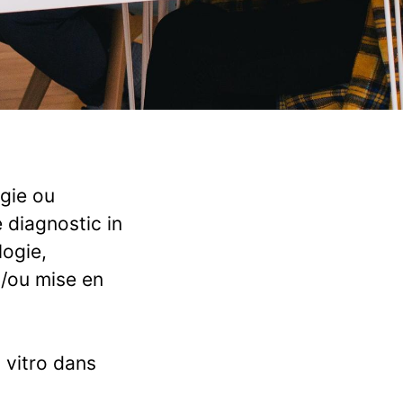
ogie ou
 diagnostic in
logie,
t/ou mise en
 vitro dans