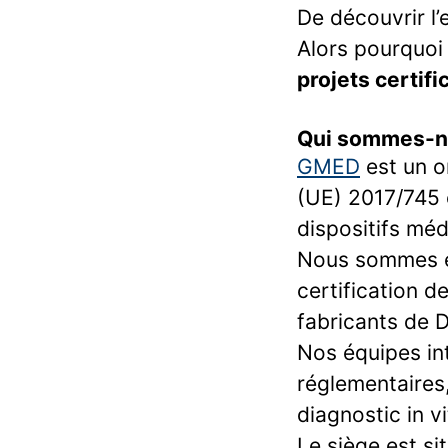
De découvrir l’
Alors pourquoi 
projets certifi
Qui sommes-n
GMED
est un o
(UE) 2017/745 
dispositifs mé
Nous sommes ég
certification 
fabricants de 
Nos équipes int
réglementaires,
diagnostic in v
Le siège est si