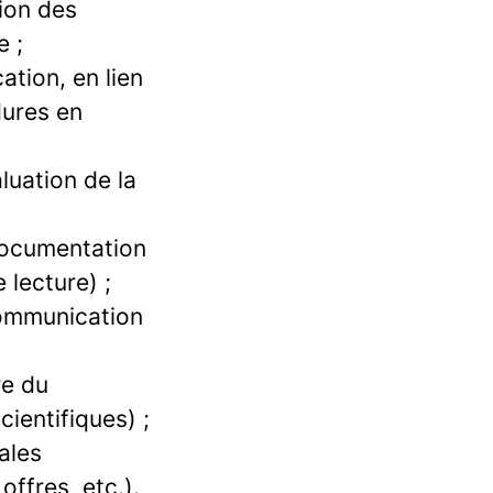
tion des
e ;
ation, en lien
dures en
luation de la
 documentation
 lecture) ;
 communication
re du
cientifiques) ;
ales
ffres, etc.).