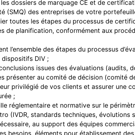
re les dossiers de marquage CE et de certifica
é (SMQ) des entreprises de votre portefeuill
ifier toutes les étapes du processus de certific
es de planification, conformément aux procé
ent l’ensemble des étapes du processus d’éva
dispositifs DIV ;
 conclusions issues des évaluations (audits,
es présenter au comité de décision (comité de
uteur privilégié de vos clients et assurer une
urée ;
lle réglementaire et normative sur le périmèt
itro (IVDR, standards techniques, évolutions s
 nécessaire, au support des équipes commerci
des besoins, éléments pour établissement des o