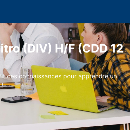
vitro (DIV) H/F (CDD 12
ofit ces connaissances pour apprendre un
 !