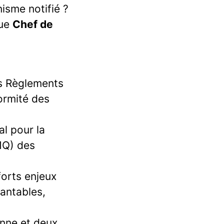
isme notifié ?
que
Chef de
es Règlements
ormité des
l pour la
MQ) des
forts enjeux
lantables,
enne et deux