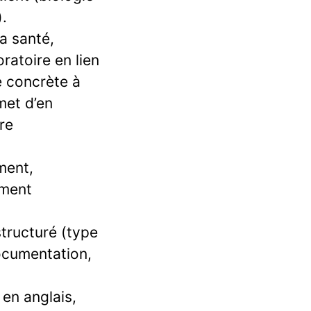
).
a santé,
ratoire en lien
e concrète à
met d’en
re
ment,
ement
structuré (type
documentation,
 en anglais,