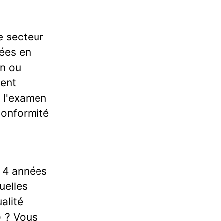
e secteur
nées en
un ou
ment
à l'examen
conformité
m 4 années
uelles
alité
) ? Vous