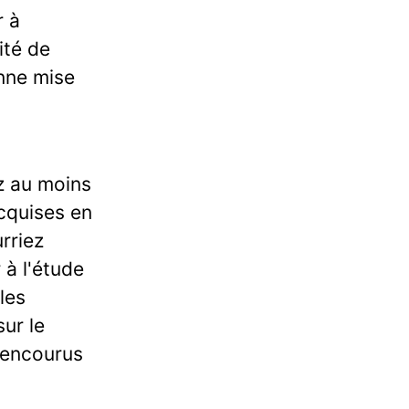
r à
ité de
onne mise
z au moins
acquises en
rriez
 à l'étude
les
ur le
 encourus