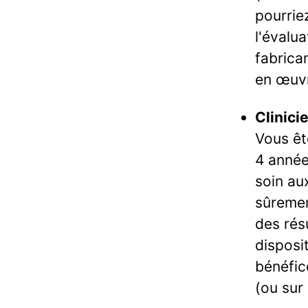
pourrie
l'évalu
fabrica
en œuvr
Clinici
Vous êt
4 année
soin au
sûrement
des rés
disposi
bénéfic
(ou sur