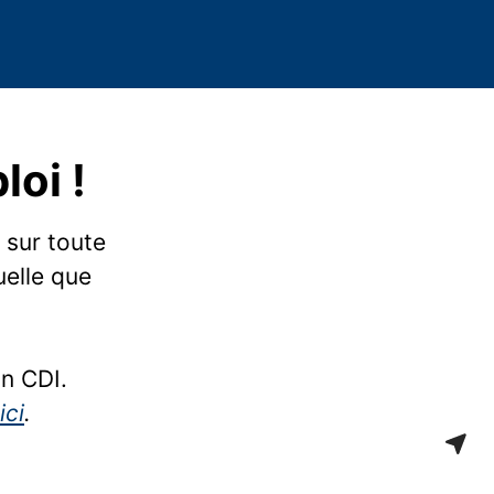
oi !
 sur toute
uelle que
un CDI.
ici
.