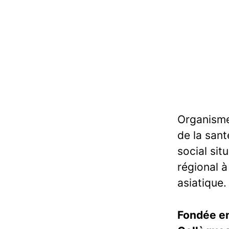
Organisme
de la san
social sit
régional à
asiatique.
Fondée e