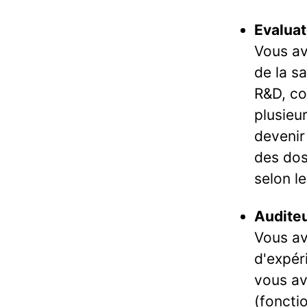
Evaluat
Vous av
de la s
R&D, co
plusieu
devenir
des dos
selon le
Audite
Vous av
d'expér
vous av
(foncti