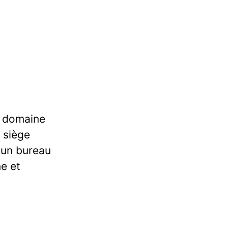
e domaine
 siège
 un bureau
ne et